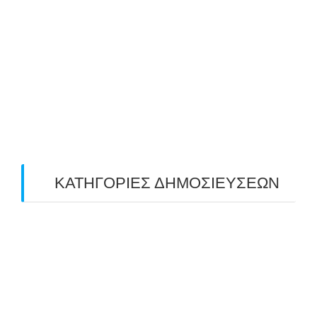
June 2019
(2)
May 2019
(4)
April 2019
(4)
March 2019
(4)
February 2019
(1)
ΚΑΤΗΓΟΡΙΕΣ ΔΗΜΟΣΙΕΥΣΕΩΝ
Uncategorized
(2)
ΑΝΑΚΟΙΝΩΣΕΙΣ "ΑΒΑΡΙΣ"
(104)
ΑΠΟΤΕΛΕΣΜΑΤΑ ΑΓΩΝΩΝ ΤΟΞΟΒΟΛΙΑΣ
(98)
ΕΙΔΗΣΕΙΣ ΤΟΞΟΒΟΛΙΑΣ
(80)