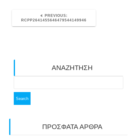
PREVIOUS
PREVIOUS:
POST:
RCPP2641455646479544149946
ΑΝΑΖΗΤΗΣΗ
Search
for:
ΠΡΟΣΦΑΤΑ ΑΡΘΡΑ