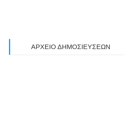
O ΤΡΙΤΟΣ ΠΑΝΕΛΛΑΔΙΚΟΣ ΑΓΩΝΑΣ
ΤΟΞΟΒΟΛΙΑΣ ΠΕΔΙΟΥ (FIELD ARCHERY)
ΠΛΗΣΙΑΖΕΙ…
22/09/2025
ΑΡΧΕΙΟ ΔΗΜΟΣΙΕΥΣΕΩΝ
July 2026
(1)
June 2026
(1)
May 2026
(1)
April 2026
(1)
March 2026
(1)
February 2026
(1)
November 2025
(1)