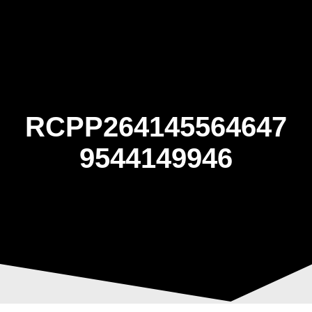
Skip
to
content
RCPP264145564647
9544149946