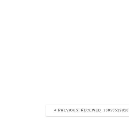
Post
received
navigation
ava
PREVIOUS
PREVIOUS:
RECEIVED_36050519810
POST: