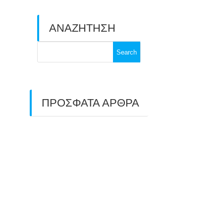
ΑΝΑΖΗΤΗΣΗ
Search
for:
ΠΡΟΣΦΑΤΑ ΑΡΘΡΑ
ΑΣΤ ΑΒΑΡΙΣ |
ΑΠΟΛΟΓΙΣΜΟΣ
ΠΡΩΤΑΘΛΗΜΑΤΩΝ
ΑΝΟΙΧΤΟΥ ΧΩΡΟΥ &
ΚΥΠΕΛΛΟΥ 2026
11/07/2026
ΠΑΝΕΛΛΑΔΙΚΟΣ ΑΓΩΝΑΣ
ΤΟΞΟΒΟΛΙΑΣ ΣΤΗ