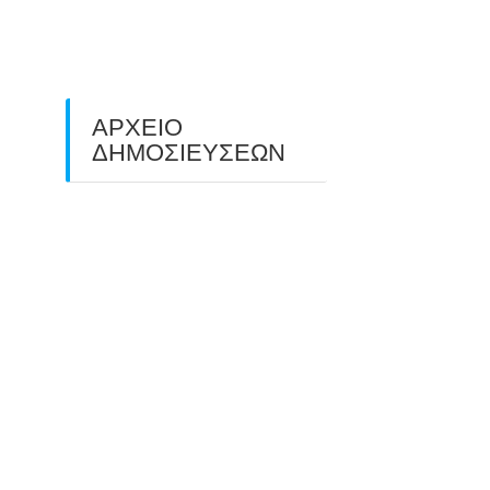
ΠΕΔΙΟΥ (FIELD ARCHERY)
ΠΛΗΣΙΑΖΕΙ…
22/09/2025
ΑΡΧΕΙΟ
ΔΗΜΟΣΙΕΥΣΕΩΝ
July 2026
(1)
June 2026
(1)
May 2026
(1)
April 2026
(1)
March 2026
(1)
February 2026
(1)
November 2025
(1)