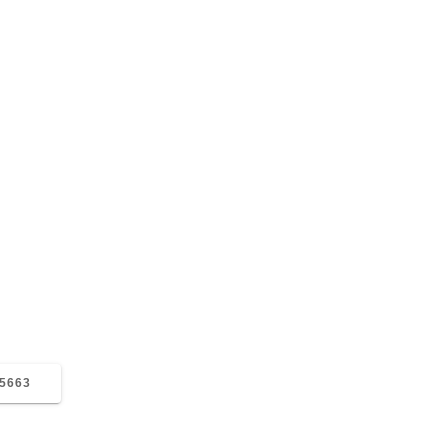
_360505198105663
ris
01/02/2019
0
5663