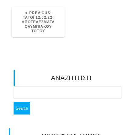
PREVIOUS
PREVIOUS:
POST:
ΤΑΤΟΪ 12/02/22:
ΑΠΟΤΕΛΕΣΜΑΤΑ
ΟΛΥΜΠΙΑΚΟΥ
ΤΟΞΟΥ
ΑΝΑΖΗΤΗΣΗ
Search
for: