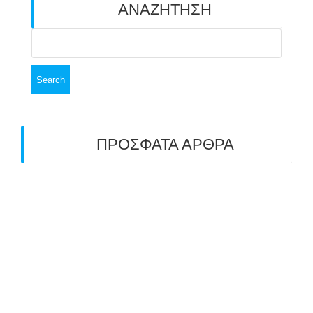
ΑΝΑΖΗΤΗΣΗ
Search
for:
ΠΡΟΣΦΑΤΑ ΑΡΘΡΑ
ΑΣΤ ΑΒΑΡΙΣ | ΑΠΟΛΟΓΙΣΜΟΣ
ΠΡΩΤΑΘΛΗΜΑΤΩΝ ΑΝΟΙΧΤΟΥ ΧΩΡΟΥ &
ΚΥΠΕΛΛΟΥ 2026
11/07/2026
ΠΑΝΕΛΛΑΔΙΚΟΣ ΑΓΩΝΑΣ ΤΟΞΟΒΟΛΙΑΣ ΣΤΗ
ΝΙΚΑΙΑ 6-7 ΙΟΥΝΙΟΥ 2026: ΤΟ ΕΤΗΣΙΟ
ΡΑΝΤΕΒΟΥ ΠΟΥ ΕΓΙΝΕ ΘΕΣΜΟΣ
22/06/2026
ΠΑΝΑΕΛΛΑΔΙΚΟΣ ΑΓΩΝΑΣ ΤΟΞΟΒΟΛΙΑΣ ΣΤΟ